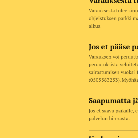
Varauksesta t
Varauksesta tulee sinu
ohjeistuksen parkki m
alkua
Jos et pääse p
Varauksen voi peruutt
peruutuksista veloite
sairastumisen vuoksi 
(0505383233). Myöhäs
Saapumatta jä
Jos et saavu paikalle,
palvelun hinnasta.