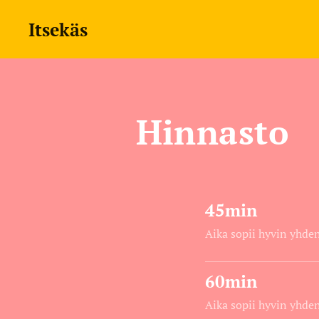
Itsekäs
Hinnasto
45min
Aika sopii hyvin yhden
60min
Aika sopii hyvin yhde