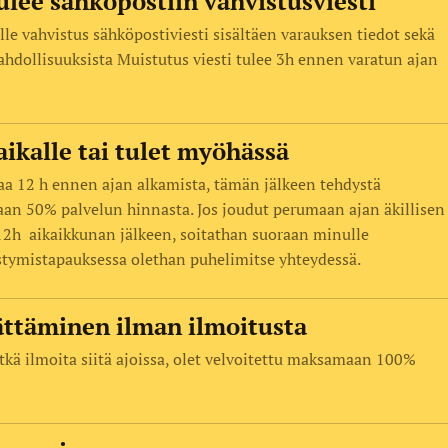
ulee sähköpostiin vahvistusviesti
lle vahvistus sähköpostiviesti sisältäen varauksen tiedot sekä
ahdollisuuksista Muistutus viesti tulee 3h ennen varatun ajan
aikalle tai tulet myöhässä
aa 12 h ennen ajan alkamista, tämän jälkeen tehdystä
taan 50% palvelun hinnasta. Jos joudut perumaan ajan äkillisen
12h aikaikkunan jälkeen, soitathan suoraan minulle
tymistapauksessa olethan puhelimitse yhteydessä.
ttäminen ilman ilmoitusta
 etkä ilmoita siitä ajoissa, olet velvoitettu maksamaan 100%