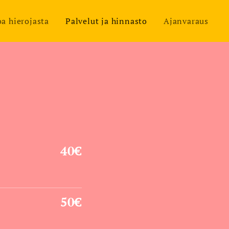
oa hierojasta
Palvelut ja hinnasto
Ajanvaraus
40€
50€