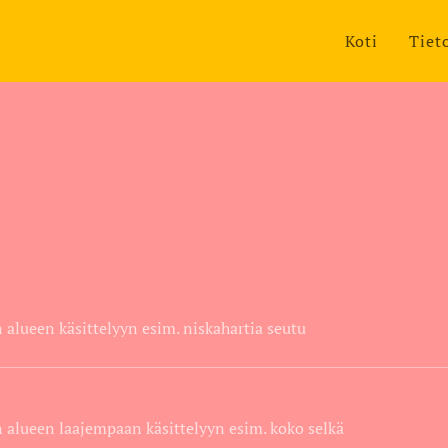
Koti
Tiet
 alueen käsittelyyn esim. niskahartia seutu
n alueen laajempaan käsittelyyn esim. koko selkä