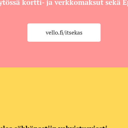
tössä kortti- ja verkkomaksut sekä E
vello.fi/itsekas