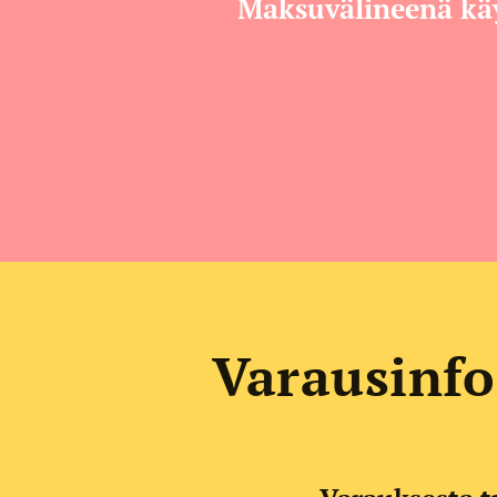
Maksuvälineenä käy
Varausinfo