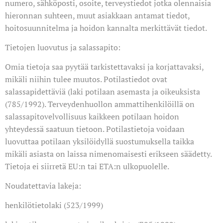
numero, sähköposti, osoite, terveystiedot jotka olennaisia
hieronnan suhteen, muut asiakkaan antamat tiedot,
hoitosuunnitelma ja hoidon kannalta merkittävät tiedot.
Tietojen luovutus ja salassapito:
Omia tietoja saa pyytää tarkistettavaksi ja korjattavaksi,
mikäli niihin tulee muutos. Potilastiedot ovat
salassapidettäviä (laki potilaan asemasta ja oikeuksista
(785/1992). Terveydenhuollon ammattihenkilöillä on
salassapitovelvollisuus kaikkeen potilaan hoidon
yhteydessä saatuun tietoon. Potilastietoja voidaan
luovuttaa potilaan yksilöidyllä suostumuksella taikka
mikäli asiasta on laissa nimenomaisesti erikseen säädetty.
Tietoja ei siirretä EU:n tai ETA:n ulkopuolelle.
Noudatettavia lakeja:
henkilötietolaki (523/1999)