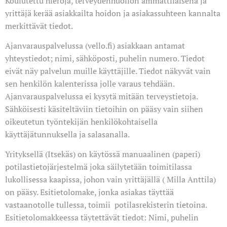
Koulutettu hieroja, terveydenhuollon ammattilaisena ja
yrittäjä kerää asiakkailta hoidon ja asiakassuhteen kannalta
merkittävät tiedot.
Ajanvarauspalvelussa (vello.fi) asiakkaan antamat
yhteystiedot; nimi, sähköposti, puhelin numero. Tiedot
eivät näy palvelun muille käyttäjille. Tiedot näkyvät vain
sen henkilön kalenterissa jolle varaus tehdään.
Ajanvarauspalvelussa ei kysytä mitään terveystietoja.
Sähköisesti käsiteltäviin tietoihin on pääsy vain siihen
oikeutetun työntekijän henkilökohtaisella
käyttäjätunnuksella ja salasanalla.
Yrityksellä (Itsekäs) on käytössä manuaalinen (paperi)
potilastietojärjestelmä joka säilytetään toimitilassa
lukollisessa kaapissa, johon vain yrittäjällä ( Milla Anttila)
on pääsy. Esitietolomake, jonka asiakas täyttää
vastaanotolle tullessa, toimii potilasrekisterin tietoina.
Esitietolomakkeessa täytettävät tiedot: Nimi, puhelin